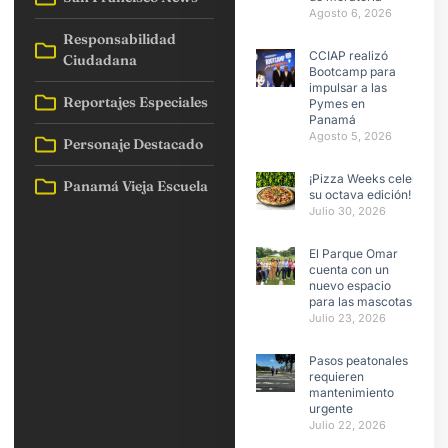
Agosto 6, 2026
Responsabilidad
CCIAP realizó
Ciudadana
Bootcamp para
impulsar a las
Reportajes Especiales
Pymes en
Panamá
Agosto 5, 2026
Personaje Destacado
¡Pizza Weeks celebra
Panamá Vieja Escuela
su octava edición!
Julio 30, 2026
El Parque Omar
cuenta con un
nuevo espacio
para las mascotas
Julio 23, 2026
Pasos peatonales
requieren
mantenimiento
urgente
Julio 22, 2026