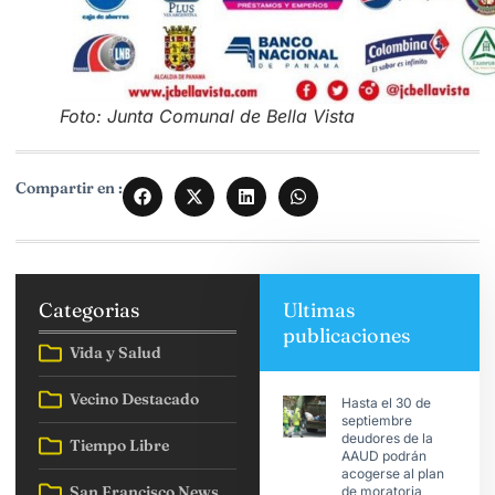
Foto: Junta Comunal de Bella Vista
Compartir en :
Categorias
Ultimas
publicaciones
Vida y Salud
Vecino Destacado
Hasta el 30 de
septiembre
deudores de la
Tiempo Libre
AAUD podrán
acogerse al plan
San Francisco News
de moratoria