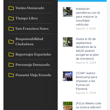
Vecino Destacado
Instalarán
semáforos con IA
para mejorar la
Tiempo Libre
movilidad
vehicular
San Francisco News
Agosto 7, 2026
Responsabilidad
Hasta el 30 de
septiembre
Ciudadana
deudores de la
AAUD podrán
Reportajes Especiales
acogerse al plan
de moratoria
Agosto 6, 2026
Personaje Destacado
CCIAP realizó
Panamá Vieja Escuela
Bootcamp para
impulsar a las
Pymes en
Panamá
Agosto 5, 2026
¡Pizza Weeks celebra
su octava edición!