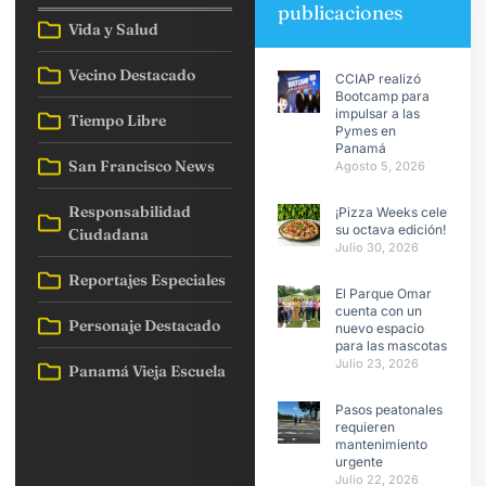
publicaciones
Vida y Salud
Vecino Destacado
CCIAP realizó
Bootcamp para
impulsar a las
Tiempo Libre
Pymes en
Panamá
San Francisco News
Agosto 5, 2026
Responsabilidad
¡Pizza Weeks celebra
su octava edición!
Ciudadana
Julio 30, 2026
Reportajes Especiales
El Parque Omar
cuenta con un
Personaje Destacado
nuevo espacio
para las mascotas
Julio 23, 2026
Panamá Vieja Escuela
Pasos peatonales
requieren
mantenimiento
urgente
Julio 22, 2026