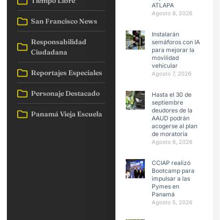
Tiempo Libre
ATLAPA
Agosto 8, 2026
San Francisco News
Instalarán
Responsabilidad
semáforos con IA
para mejorar la
Ciudadana
movilidad
vehicular
Reportajes Especiales
Agosto 7, 2026
Personaje Destacado
Hasta el 30 de
septiembre
deudores de la
Panamá Vieja Escuela
AAUD podrán
acogerse al plan
de moratoria
Agosto 6, 2026
CCIAP realizó
Bootcamp para
impulsar a las
Pymes en
Panamá
Agosto 5, 2026