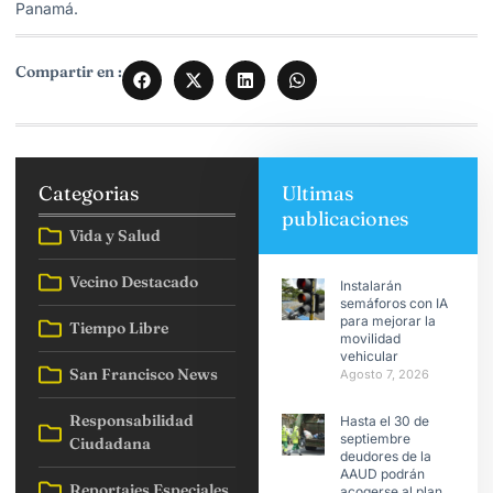
Panamá.
Compartir en :
Categorias
Ultimas
publicaciones
Vida y Salud
Vecino Destacado
Instalarán
semáforos con IA
para mejorar la
Tiempo Libre
movilidad
vehicular
San Francisco News
Agosto 7, 2026
Responsabilidad
Hasta el 30 de
septiembre
Ciudadana
deudores de la
AAUD podrán
Reportajes Especiales
acogerse al plan