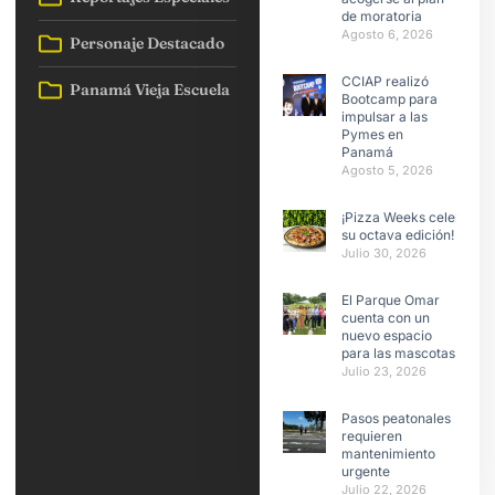
de moratoria
Agosto 6, 2026
Personaje Destacado
CCIAP realizó
Panamá Vieja Escuela
Bootcamp para
impulsar a las
Pymes en
Panamá
Agosto 5, 2026
¡Pizza Weeks celebra
su octava edición!
Julio 30, 2026
El Parque Omar
cuenta con un
nuevo espacio
para las mascotas
Julio 23, 2026
Pasos peatonales
requieren
mantenimiento
urgente
Julio 22, 2026