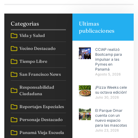
Categorias
Ultimas
publicaciones
Vida y Salud
Vecino Destacado
CCIAP realizó
Bootcamp para
impulsar a las
Tiempo Libre
Pymes en
Panamá
San Francisco News
Agosto 5, 2026
Responsabilidad
¡Pizza Weeks celebra
su octava edición!
Ciudadana
Julio 30, 2026
Reportajes Especiales
El Parque Omar
cuenta con un
Personaje Destacado
nuevo espacio
para las mascotas
Julio 23, 2026
Panamá Vieja Escuela