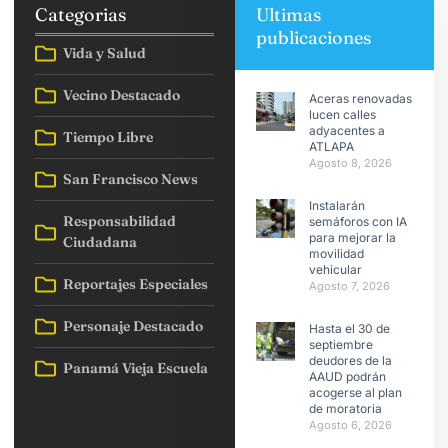
Categorias
Ultimas
publicaciones
Vida y Salud
Vecino Destacado
Aceras renovadas
lucen calles
adyacentes a
Tiempo Libre
ATLAPA
Agosto 8, 2026
San Francisco News
Instalarán
Responsabilidad
semáforos con IA
para mejorar la
Ciudadana
movilidad
vehicular
Reportajes Especiales
Agosto 7, 2026
Personaje Destacado
Hasta el 30 de
septiembre
deudores de la
Panamá Vieja Escuela
AAUD podrán
acogerse al plan
de moratoria
Agosto 6, 2026