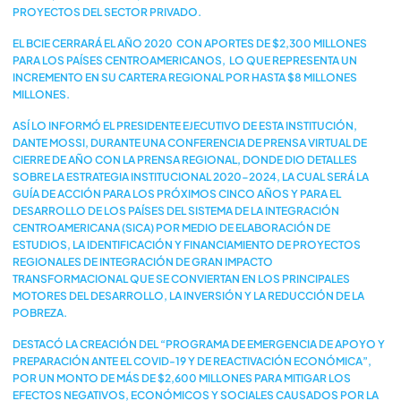
PROYECTOS DEL SECTOR PRIVADO.
EL BCIE CERRARÁ EL AÑO 2020 CON APORTES DE $2,300 MILLONES
PARA LOS PAÍSES CENTROAMERICANOS, LO QUE REPRESENTA UN
INCREMENTO EN SU CARTERA REGIONAL POR HASTA $8 MILLONES
MILLONES.
ASÍ LO INFORMÓ EL PRESIDENTE EJECUTIVO DE ESTA INSTITUCIÓN,
DANTE MOSSI, DURANTE UNA CONFERENCIA DE PRENSA VIRTUAL DE
CIERRE DE AÑO CON LA PRENSA REGIONAL, DONDE DIO DETALLES
SOBRE LA ESTRATEGIA INSTITUCIONAL 2020-2024, LA CUAL SERÁ LA
GUÍA DE ACCIÓN PARA LOS PRÓXIMOS CINCO AÑOS Y PARA EL
DESARROLLO DE LOS PAÍSES DEL SISTEMA DE LA INTEGRACIÓN
CENTROAMERICANA (SICA) POR MEDIO DE ELABORACIÓN DE
ESTUDIOS, LA IDENTIFICACIÓN Y FINANCIAMIENTO DE PROYECTOS
REGIONALES DE INTEGRACIÓN DE GRAN IMPACTO
TRANSFORMACIONAL QUE SE CONVIERTAN EN LOS PRINCIPALES
MOTORES DEL DESARROLLO, LA INVERSIÓN Y LA REDUCCIÓN DE LA
POBREZA.
DESTACÓ LA CREACIÓN DEL “PROGRAMA DE EMERGENCIA DE APOYO Y
PREPARACIÓN ANTE EL COVID-19 Y DE REACTIVACIÓN ECONÓMICA”,
POR UN MONTO DE MÁS DE $2,600 MILLONES PARA MITIGAR LOS
EFECTOS NEGATIVOS, ECONÓMICOS Y SOCIALES CAUSADOS POR LA