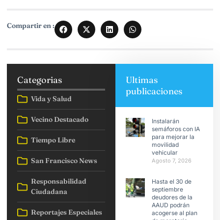
Compartir en :
Categorias
Ultimas
publicaciones
Vida y Salud
Vecino Destacado
Instalarán
semáforos con IA
para mejorar la
Tiempo Libre
movilidad
vehicular
San Francisco News
Agosto 7, 2026
Responsabilidad
Hasta el 30 de
septiembre
Ciudadana
deudores de la
AAUD podrán
Reportajes Especiales
acogerse al plan