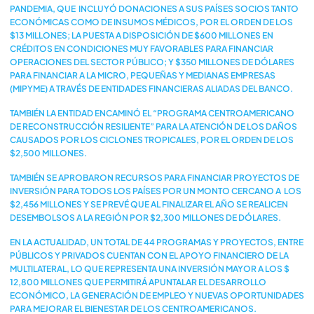
PANDEMIA, QUE INCLUYÓ DONACIONES A SUS PAÍSES SOCIOS TANTO
ECONÓMICAS COMO DE INSUMOS MÉDICOS, POR EL ORDEN DE LOS
$13 MILLONES; LA PUESTA A DISPOSICIÓN DE $600 MILLONES EN
CRÉDITOS EN CONDICIONES MUY FAVORABLES PARA FINANCIAR
OPERACIONES DEL SECTOR PÚBLICO; Y $350 MILLONES DE DÓLARES
PARA FINANCIAR A LA MICRO, PEQUEÑAS Y MEDIANAS EMPRESAS
(MIPYME) A TRAVÉS DE ENTIDADES FINANCIERAS ALIADAS DEL BANCO.
TAMBIÉN LA ENTIDAD ENCAMINÓ EL “PROGRAMA CENTROAMERICANO
DE RECONSTRUCCIÓN RESILIENTE” PARA LA ATENCIÓN DE LOS DAÑOS
CAUSADOS POR LOS CICLONES TROPICALES, POR EL ORDEN DE LOS
$2,500 MILLONES.
TAMBIÉN SE APROBARON RECURSOS PARA FINANCIAR PROYECTOS DE
INVERSIÓN PARA TODOS LOS PAÍSES POR UN MONTO CERCANO A LOS
$2,456 MILLONES Y SE PREVÉ QUE AL FINALIZAR EL AÑO SE REALICEN
DESEMBOLSOS A LA REGIÓN POR $2,300 MILLONES DE DÓLARES.
EN LA ACTUALIDAD, UN TOTAL DE 44 PROGRAMAS Y PROYECTOS, ENTRE
PÚBLICOS Y PRIVADOS CUENTAN CON EL APOYO FINANCIERO DE LA
MULTILATERAL, LO QUE REPRESENTA UNA INVERSIÓN MAYOR A LOS $
12,800 MILLONES QUE PERMITIRÁ APUNTALAR EL DESARROLLO
ECONÓMICO, LA GENERACIÓN DE EMPLEO Y NUEVAS OPORTUNIDADES
PARA MEJORAR EL BIENESTAR DE LOS CENTROAMERICANOS.