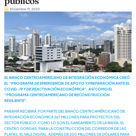
públicos
Diciembre 11, 2020
EL BANCO CENTROAMERICANO DE INTEGRACIÓN ECONÓMICA CREÓ
EL “PROGRAMA DE EMERGENCIA DE APOYO Y PREPARACIÓN ANTE EL
COVID-19 Y DE REACTIVACIÓN ECONÓMICA”, ASÍ COMO EL
“PROGRAMA CENTROAMERICANO DE RECONSTRUCCIÓN
RESILIENTE”.
PANAMÁ RECIBIRÁ POR PARTE DEL BANCO CENTROAMÉRCICANO DE
INTEGRACIÓN ECONÓMICA 267 MILLONES PARA PROYECTOS DEL
SECTOR PÚBLICO, COMO LO SON EL SANEAMIENTO DE LA BAHÍA, EL
CENTRO GORGAS, PARA LA CONSTRUCCIÓN DEL CORREDOR DE LAS
PLAYAS, EL VALE DIGITAL, ADEMÁS DE 200 MILLONES DE DÓLARES PARA