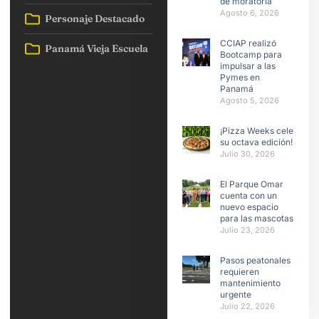
de moratoria
Agosto 6, 2026
Personaje Destacado
CCIAP realizó
Panamá Vieja Escuela
Bootcamp para
impulsar a las
Pymes en
Panamá
Agosto 5, 2026
¡Pizza Weeks celebra
su octava edición!
Julio 30, 2026
El Parque Omar
cuenta con un
nuevo espacio
para las mascotas
Julio 23, 2026
Pasos peatonales
requieren
mantenimiento
urgente
Julio 22, 2026