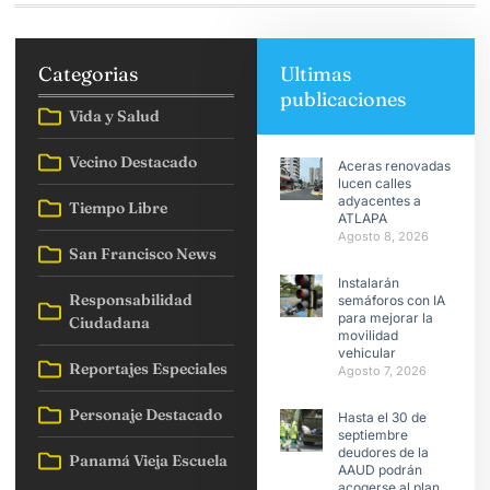
Categorias
Ultimas
publicaciones
Vida y Salud
Vecino Destacado
Aceras renovadas
lucen calles
adyacentes a
Tiempo Libre
ATLAPA
Agosto 8, 2026
San Francisco News
Instalarán
Responsabilidad
semáforos con IA
para mejorar la
Ciudadana
movilidad
vehicular
Reportajes Especiales
Agosto 7, 2026
Personaje Destacado
Hasta el 30 de
septiembre
deudores de la
Panamá Vieja Escuela
AAUD podrán
acogerse al plan