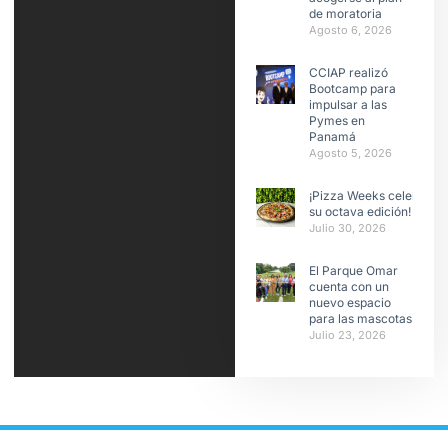
de moratoria
Agosto 6, 2026
CCIAP realizó
Bootcamp para
impulsar a las
Pymes en
Panamá
Agosto 5, 2026
¡Pizza Weeks celebra
su octava edición!
Julio 30, 2026
El Parque Omar
cuenta con un
nuevo espacio
para las mascotas
Julio 23, 2026