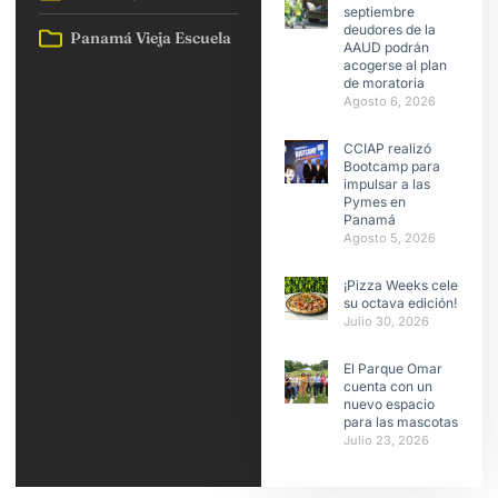
septiembre
deudores de la
Panamá Vieja Escuela
AAUD podrán
acogerse al plan
de moratoria
Agosto 6, 2026
CCIAP realizó
Bootcamp para
impulsar a las
Pymes en
Panamá
Agosto 5, 2026
¡Pizza Weeks celebra
su octava edición!
Julio 30, 2026
El Parque Omar
cuenta con un
nuevo espacio
para las mascotas
Julio 23, 2026