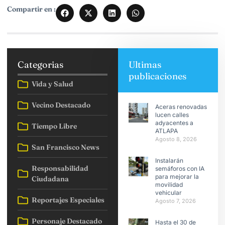
Compartir en :
Categorias
Ultimas
publicaciones
Vida y Salud
Vecino Destacado
Aceras renovadas
lucen calles
adyacentes a
Tiempo Libre
ATLAPA
Agosto 8, 2026
San Francisco News
Instalarán
Responsabilidad
semáforos con IA
para mejorar la
Ciudadana
movilidad
vehicular
Reportajes Especiales
Agosto 7, 2026
Personaje Destacado
Hasta el 30 de