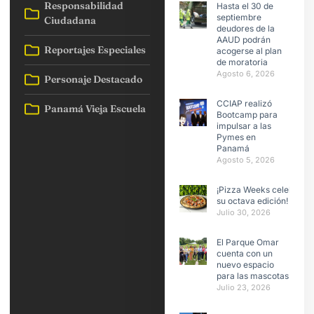
Responsabilidad
Hasta el 30 de
septiembre
Ciudadana
deudores de la
AAUD podrán
Reportajes Especiales
acogerse al plan
de moratoria
Agosto 6, 2026
Personaje Destacado
CCIAP realizó
Panamá Vieja Escuela
Bootcamp para
impulsar a las
Pymes en
Panamá
Agosto 5, 2026
¡Pizza Weeks celebra
su octava edición!
Julio 30, 2026
El Parque Omar
cuenta con un
nuevo espacio
para las mascotas
Julio 23, 2026