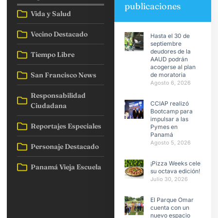
publicaciones
Vida y Salud
Vecino Destacado
Hasta el 30 de
septiembre
deudores de la
Tiempo Libre
AAUD podrán
acogerse al plan
San Francisco News
de moratoria
Agosto 6, 2026
Responsabilidad
CCIAP realizó
Ciudadana
Bootcamp para
impulsar a las
Reportajes Especiales
Pymes en
Panamá
Agosto 5, 2026
Personaje Destacado
¡Pizza Weeks celebra
Panamá Vieja Escuela
su octava edición!
Julio 30, 2026
El Parque Omar
cuenta con un
nuevo espacio