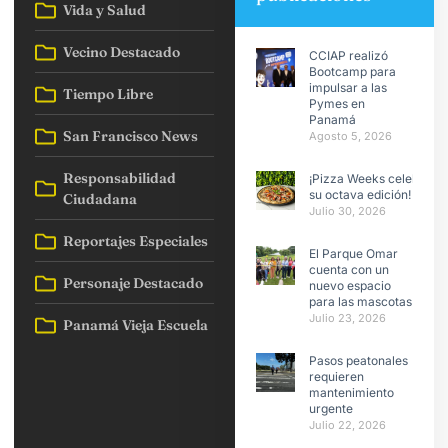
Vida y Salud
Vecino Destacado
CCIAP realizó
Bootcamp para
impulsar a las
Tiempo Libre
Pymes en
Panamá
San Francisco News
Agosto 5, 2026
Responsabilidad
¡Pizza Weeks celebra
su octava edición!
Ciudadana
Julio 30, 2026
Reportajes Especiales
El Parque Omar
cuenta con un
Personaje Destacado
nuevo espacio
para las mascotas
Julio 23, 2026
Panamá Vieja Escuela
Pasos peatonales
requieren
mantenimiento
urgente
Julio 22, 2026