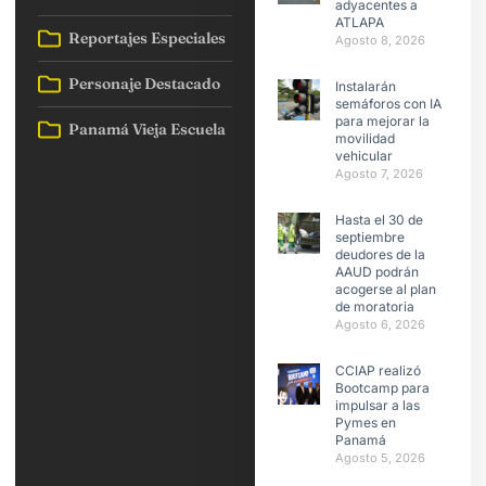
adyacentes a
ATLAPA
Reportajes Especiales
Agosto 8, 2026
Personaje Destacado
Instalarán
semáforos con IA
para mejorar la
Panamá Vieja Escuela
movilidad
vehicular
Agosto 7, 2026
Hasta el 30 de
septiembre
deudores de la
AAUD podrán
acogerse al plan
de moratoria
Agosto 6, 2026
CCIAP realizó
Bootcamp para
impulsar a las
Pymes en
Panamá
Agosto 5, 2026