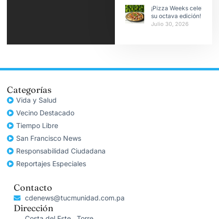
¡Pizza Weeks celebra
su octava edición!
Julio 30, 2026
Categorías
Vida y Salud
Vecino Destacado
Tiempo Libre
San Francisco News
Responsabilidad Ciudadana
Reportajes Especiales
Contacto
cdenews@tucmunidad.com.pa
Dirección
Costa del Este , Torre