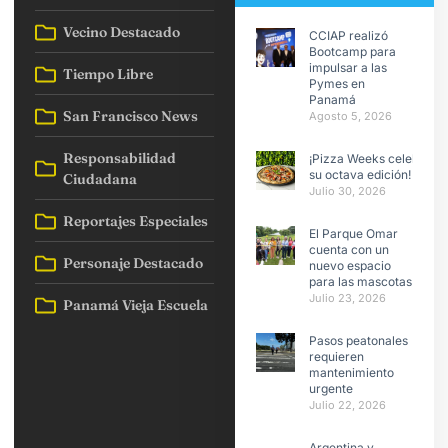
Vecino Destacado
CCIAP realizó
Bootcamp para
impulsar a las
Tiempo Libre
Pymes en
Panamá
San Francisco News
Agosto 5, 2026
Responsabilidad
¡Pizza Weeks celebra
su octava edición!
Ciudadana
Julio 30, 2026
Reportajes Especiales
El Parque Omar
cuenta con un
Personaje Destacado
nuevo espacio
para las mascotas
Julio 23, 2026
Panamá Vieja Escuela
Pasos peatonales
requieren
mantenimiento
urgente
Julio 22, 2026
Argentina y