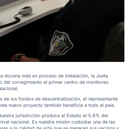
ra docena más en proceso de instalación, la Junta
o del corregimiento el primer centro de monitoreo
Nacional.
s de los fondos de descentralización, el representante
este nuevo proyecto también beneficia a todo el país.
uestra jurisdicción produce al Estado el 5.8% del
ivel nacional. Es nuestra misión custodiar una de las
oras a la calidad de vida que se merecen sus vecinos y