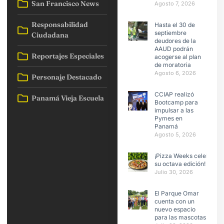
San Francisco News
Agosto 7, 2026
Responsabilidad
Hasta el 30 de
septiembre
Ciudadana
deudores de la
AAUD podrán
Reportajes Especiales
acogerse al plan
de moratoria
Agosto 6, 2026
Personaje Destacado
CCIAP realizó
Panamá Vieja Escuela
Bootcamp para
impulsar a las
Pymes en
Panamá
Agosto 5, 2026
¡Pizza Weeks celebra
su octava edición!
Julio 30, 2026
El Parque Omar
cuenta con un
nuevo espacio
para las mascotas