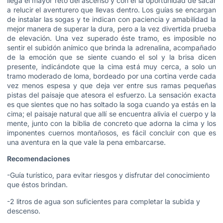
llega el mayor reto del ascenso y con él la oportunidad de sacar
a relucir el aventurero que llevas dentro. Los guías se encargan
de instalar las sogas y te indican con paciencia y amabilidad la
mejor manera de superar la dura, pero a la vez divertida prueba
de elevación. Una vez superado éste tramo, es imposible no
sentir el subidón anímico que brinda la adrenalina, acompañado
de la emoción que se siente cuando el sol y la brisa dicen
presente, indicándote que la cima está muy cerca, a solo un
tramo moderado de loma, bordeado por una cortina verde cada
vez menos espesa y que deja ver entre sus ramas pequeñas
pistas del paisaje que atesora el esfuerzo. La sensación exacta
es que sientes que no has soltado la soga cuando ya estás en la
cima; el paisaje natural que allí se encuentra alivia el cuerpo y la
mente, junto con la biblia de concreto que adorna la cima y los
imponentes cuernos montañosos, es fácil concluir con que es
una aventura en la que vale la pena embarcarse.
Recomendaciones
-Guía turístico, para evitar riesgos y disfrutar del conocimiento
que éstos brindan.
-2 litros de agua son suficientes para completar la subida y
descenso.