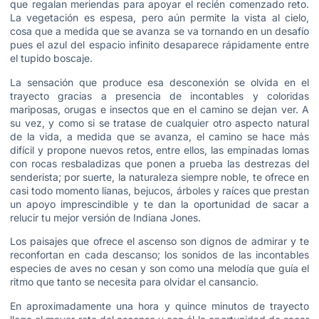
que regalan meriendas para apoyar el recién comenzado reto.
La vegetación es espesa, pero aún permite la vista al cielo,
cosa que a medida que se avanza se va tornando en un desafío
pues el azul del espacio infinito desaparece rápidamente entre
el tupido boscaje.
La sensación que produce esa desconexión se olvida en el
trayecto gracias a presencia de incontables y coloridas
mariposas, orugas e insectos que en el camino se dejan ver. A
su vez, y como si se tratase de cualquier otro aspecto natural
de la vida, a medida que se avanza, el camino se hace más
difícil y propone nuevos retos, entre ellos, las empinadas lomas
con rocas resbaladizas que ponen a prueba las destrezas del
senderista; por suerte, la naturaleza siempre noble, te ofrece en
casi todo momento lianas, bejucos, árboles y raíces que prestan
un apoyo imprescindible y te dan la oportunidad de sacar a
relucir tu mejor versión de Indiana Jones.
Los paisajes que ofrece el ascenso son dignos de admirar y te
reconfortan en cada descanso; los sonidos de las incontables
especies de aves no cesan y son como una melodía que guía el
ritmo que tanto se necesita para olvidar el cansancio.
En aproximadamente una hora y quince minutos de trayecto