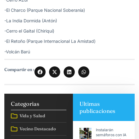
-El Charco (Parque Nacional Soberanía)
-La India Dormida (Antón)
-Cerro el Gaital (Chiriquí)
-El Retoño (Parque Internacional La Amistad)
-Volcán Barú
Compartir en :
Categorias
Ultimas
publicaciones
Vida y Salud
Vecino Destacado
Instalarán
semáforos con IA