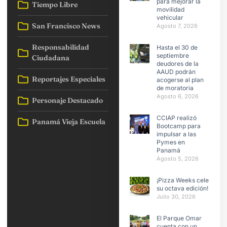
para mejorar la
Tiempo Libre
movilidad
vehicular
San Francisco News
Agosto 7, 2026
Responsabilidad
Hasta el 30 de
septiembre
Ciudadana
deudores de la
AAUD podrán
Reportajes Especiales
acogerse al plan
de moratoria
Agosto 6, 2026
Personaje Destacado
CCIAP realizó
Panamá Vieja Escuela
Bootcamp para
impulsar a las
Pymes en
Panamá
Agosto 5, 2026
¡Pizza Weeks celebra
su octava edición!
Julio 30, 2026
El Parque Omar
cuenta con un