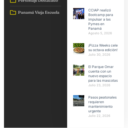
Personaje Destacado
CCIAP realizó
Panamá Vieja Escuela
Bootcamp para
impulsar a las
Pymes en
Panamá
Agosto 5, 2026
¡Pizza Weeks celebra
su octava edición!
Julio 30, 2026
El Parque Omar
cuenta con un
nuevo espacio
para las mascotas
Julio 23, 2026
Pasos peatonales
requieren
mantenimiento
urgente
Julio 22, 2026