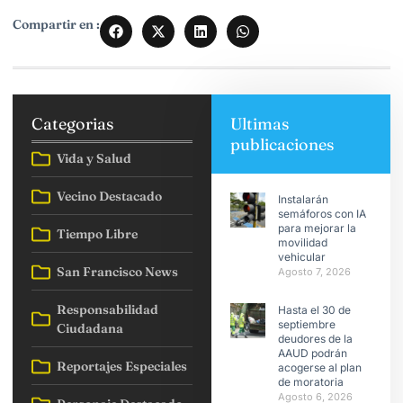
Compartir en :
Categorias
Ultimas
publicaciones
Vida y Salud
Vecino Destacado
Instalarán
semáforos con IA
para mejorar la
Tiempo Libre
movilidad
vehicular
San Francisco News
Agosto 7, 2026
Responsabilidad
Hasta el 30 de
septiembre
Ciudadana
deudores de la
AAUD podrán
Reportajes Especiales
acogerse al plan
de moratoria
Agosto 6, 2026