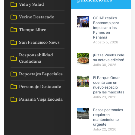
Vida y Salud
Vecino Destacado
CCIAP realizó
Bootcamp para
impulsar a las
Tiempo Libre
Pymes en
Panamá
San Francisco News
Agosto 5, 2026
Responsabilidad
¡Pizza Weeks celebra
su octava edición!
Ciudadana
Julio 30, 2026
Reportajes Especiales
El Parque Omar
cuenta con un
Personaje Destacado
nuevo espacio
para las mascotas
Julio 23, 2026
Panamá Vieja Escuela
Pasos peatonales
requieren
mantenimiento
urgente
Julio 22, 2026