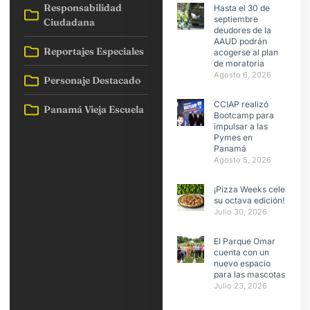
Responsabilidad
Hasta el 30 de
septiembre
Ciudadana
deudores de la
AAUD podrán
Reportajes Especiales
acogerse al plan
de moratoria
Agosto 6, 2026
Personaje Destacado
CCIAP realizó
Panamá Vieja Escuela
Bootcamp para
impulsar a las
Pymes en
Panamá
Agosto 5, 2026
¡Pizza Weeks celebra
su octava edición!
Julio 30, 2026
El Parque Omar
cuenta con un
nuevo espacio
para las mascotas
Julio 23, 2026