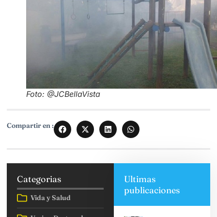
Foto: @JCBellaVista
Compartir en :
Categorias
Ultimas
publicaciones
Vida y Salud