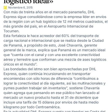
logístico ideal»
Noviembre 6, 2015
Con más de treinta años en el mercado panameño, DHL
Express sigue consolidándose como la empresa líder en envíos
de la región con un hub logístico de 12 mil metros cuadrados, el
más grande del país, en el Aeropuerto Internacional de
Tocumen.
Esta fortaleza le hace acreedor del 60% del transporte de
carga nacional e internacional que se realiza desde la Ciudad
de Panamá, a propósito de esto, José Chavarría, gerente
general de la marca, explica que Panamá es un mercado ideal
que “cuenta con el canal y con una excelente conectividad
aérea y terrestre que conforman una mezcla de ases logísticos
únicos en el mundo”.
Las bondades del istmo son bien aprovechadas por DHL
Express, quien continúa incursionando en transportar
encomiendas con sólo horas de diferencia “contribuimos a
lograr la conectividad al día siguiente, así las multinacionales y
pymes pueden trabajar sin inventarios”, sostiene Chavarría
quien agrega que pensando en ese público han lanzado al
mercado un nuevo producto hasta el 31 de diciembre que
incluye una tarifa de 15 dólares por envíos de hasta medio
kilogramo por todo Centroamérica.
En la actualidad DHL Express cuenta con tiendas en Costa del