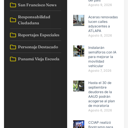
del país
San Francisco News
Agosto 9, 2026
Responsabilidad
Aceras renovadas
lucen calles
Ciudadana
adyacentes a
ATLAPA
Reportajes Especiales
Agosto 8, 2026
Personaje Destacado
Instalarán
semáforos con IA
para mejorar la
Panamá Vieja Escuela
movilidad
vehicular
Agosto 7, 2026
Hasta el 30 de
septiembre
deudores de la
AAUD podrán
acogerse al plan
de moratoria
Agosto 6, 2026
CCIAP realizó
Bootcamp para