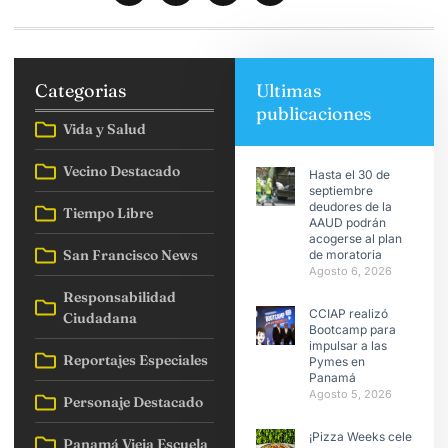
Categorias
Ultimas
publicaciones
Vida y Salud
Vecino Destacado
Hasta el 30 de
septiembre
deudores de la
Tiempo Libre
AAUD podrán
acogerse al plan
San Francisco News
de moratoria
Agosto 6, 2026
Responsabilidad
CCIAP realizó
Ciudadana
Bootcamp para
impulsar a las
Reportajes Especiales
Pymes en
Panamá
Agosto 5, 2026
Personaje Destacado
¡Pizza Weeks celebra
Panamá Vieja Escuela