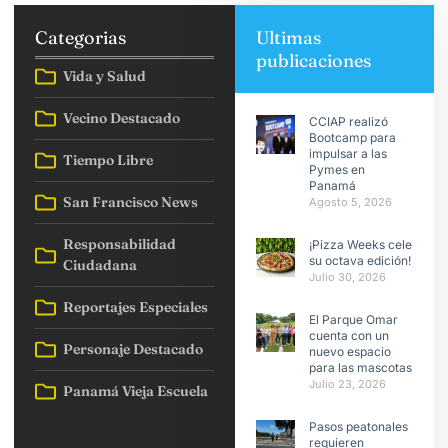
Categorias
Ultimas
publicaciones
Vida y Salud
Vecino Destacado
CCIAP realizó
Bootcamp para
impulsar a las
Tiempo Libre
Pymes en
Panamá
San Francisco News
Agosto 5, 2026
Responsabilidad
¡Pizza Weeks celebra
su octava edición!
Ciudadana
Julio 30, 2026
Reportajes Especiales
El Parque Omar
cuenta con un
Personaje Destacado
nuevo espacio
para las mascotas
Julio 23, 2026
Panamá Vieja Escuela
Pasos peatonales
requieren