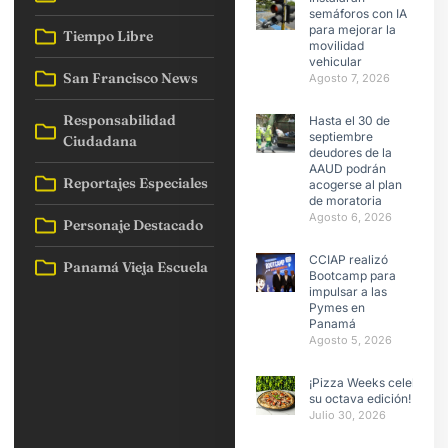
semáforos con IA
para mejorar la
Tiempo Libre
movilidad
vehicular
San Francisco News
Agosto 7, 2026
Responsabilidad
Hasta el 30 de
septiembre
Ciudadana
deudores de la
AAUD podrán
Reportajes Especiales
acogerse al plan
de moratoria
Agosto 6, 2026
Personaje Destacado
CCIAP realizó
Panamá Vieja Escuela
Bootcamp para
impulsar a las
Pymes en
Panamá
Agosto 5, 2026
¡Pizza Weeks celebra
su octava edición!
Julio 30, 2026