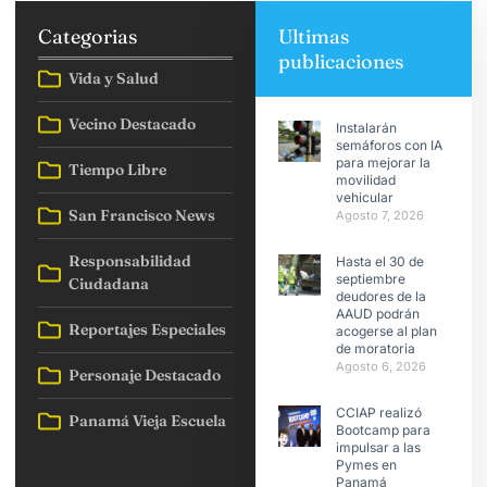
Categorias
Ultimas
publicaciones
Vida y Salud
Vecino Destacado
Instalarán
semáforos con IA
para mejorar la
Tiempo Libre
movilidad
vehicular
San Francisco News
Agosto 7, 2026
Responsabilidad
Hasta el 30 de
septiembre
Ciudadana
deudores de la
AAUD podrán
Reportajes Especiales
acogerse al plan
de moratoria
Agosto 6, 2026
Personaje Destacado
CCIAP realizó
Panamá Vieja Escuela
Bootcamp para
impulsar a las
Pymes en
Panamá