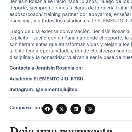
Jennisín Rosanía se inició hace 15 años: “luego de l
deporte, siempre con metas claras de lo quería tratar 
esposo/coach/ training partner por apoyarme, enseñarm
paciencia, y a todos los estudiantes de ELEMENTO JIU
Luego de una extensa conversación, Jennisín Rosanía
explícito: “sueño con un Panamá donde el deporte, la e
son herramientas que transforman vidas у alejan a lo
talento tenga oportunidades, donde el esfuerzo sea re
disciplina y la honestidad vuelvan a ser la base de nue
Contacta a
Jennisín Rosanía en:
Academia ELEMENTO JIU JITSU
Instagram: @elementojiujitsu
Compartir en :
Deja una respuesta