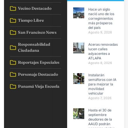
Vecino Destacado
Hace un siglo
nació uno de los
corregimientos
Tiempo Libre
más prósperos
del país
San Francisco News
Agosto 9, 2026
Responsabilidad
Aceras renovadas
lucen calles
Ciudadana
adyacentes a
ATLAPA
Reportajes Especiales
Agosto 8, 2026
Personaje Destacado
Instalarán
semáforos con IA
para mejorar la
Panamá Vieja Escuela
movilidad
vehicular
Agosto 7, 2026
Hasta el 30 de
septiembre
deudores de la
AAUD podrán