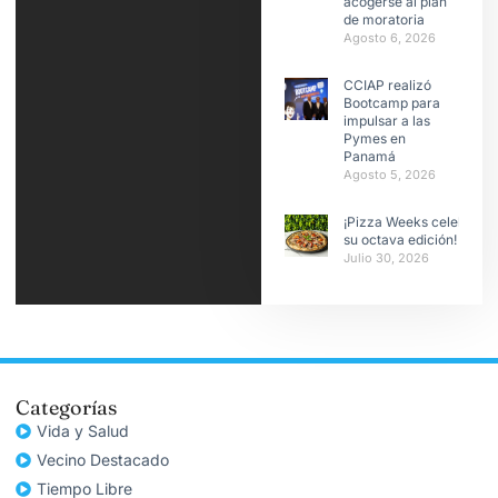
acogerse al plan
de moratoria
Agosto 6, 2026
CCIAP realizó
Bootcamp para
impulsar a las
Pymes en
Panamá
Agosto 5, 2026
¡Pizza Weeks celebra
su octava edición!
Julio 30, 2026
Categorías
Vida y Salud
Vecino Destacado
Tiempo Libre