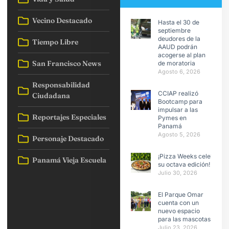
Vecino Destacado
Hasta el 30 de
septiembre
deudores de la
Tiempo Libre
AAUD podrán
acogerse al plan
San Francisco News
de moratoria
Agosto 6, 2026
Responsabilidad
CCIAP realizó
Ciudadana
Bootcamp para
impulsar a las
Reportajes Especiales
Pymes en
Panamá
Agosto 5, 2026
Personaje Destacado
¡Pizza Weeks celebra
Panamá Vieja Escuela
su octava edición!
Julio 30, 2026
El Parque Omar
cuenta con un
nuevo espacio
para las mascotas
Julio 23, 2026