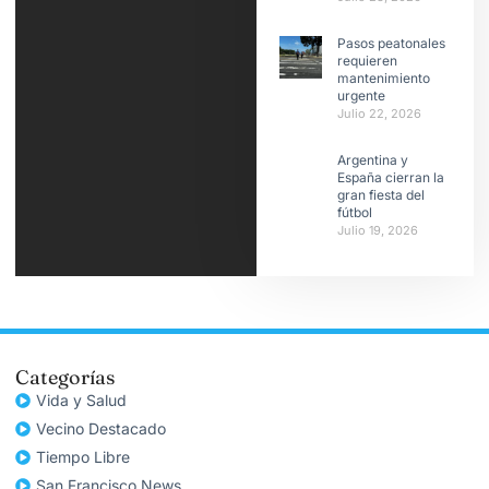
Pasos peatonales
requieren
mantenimiento
urgente
Julio 22, 2026
Argentina y
España cierran la
gran fiesta del
fútbol
Julio 19, 2026
Categorías
Vida y Salud
Vecino Destacado
Tiempo Libre
San Francisco News