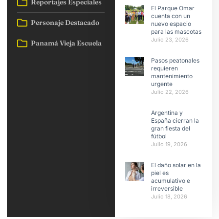
Reportajes Especiales
El Parque Omar
cuenta con un
Personaje Destacado
nuevo espacio
para las mascotas
Julio 23, 2026
Panamá Vieja Escuela
Pasos peatonales
requieren
mantenimiento
urgente
Julio 22, 2026
Argentina y
España cierran la
gran fiesta del
fútbol
Julio 19, 2026
El daño solar en la
piel es
acumulativo e
irreversible
Julio 18, 2026