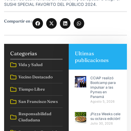
SUSHI SPECIAL FAVORITO DEL PÚBLICO 2024.
Compartir en :
Categorias
Ultimas
publicaciones
Vida y Salud
Vecino Destacado
CCIAP realizó
Bootcamp para
impulsar a las
Tiempo Libre
Pymes en
Panamá
San Francisco News
Agosto 5, 2026
Responsabilidad
¡Pizza Weeks celebra
su octava edición!
Ciudadana
Julio 30, 2026