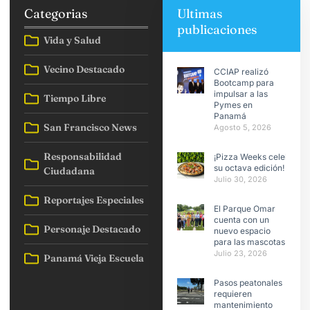
Categorias
Ultimas
publicaciones
Vida y Salud
Vecino Destacado
CCIAP realizó
Bootcamp para
impulsar a las
Tiempo Libre
Pymes en
Panamá
San Francisco News
Agosto 5, 2026
Responsabilidad
¡Pizza Weeks celebra
su octava edición!
Ciudadana
Julio 30, 2026
Reportajes Especiales
El Parque Omar
cuenta con un
Personaje Destacado
nuevo espacio
para las mascotas
Julio 23, 2026
Panamá Vieja Escuela
Pasos peatonales
requieren
mantenimiento