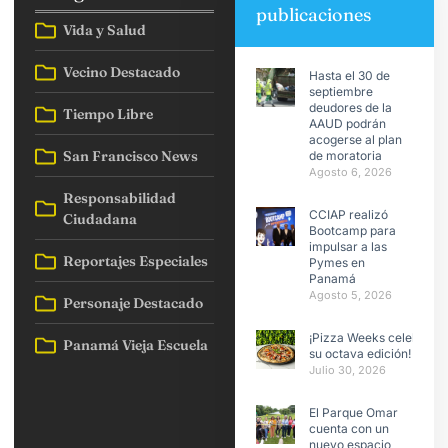
publicaciones
Vida y Salud
Vecino Destacado
Hasta el 30 de
septiembre
deudores de la
Tiempo Libre
AAUD podrán
acogerse al plan
San Francisco News
de moratoria
Agosto 6, 2026
Responsabilidad
CCIAP realizó
Ciudadana
Bootcamp para
impulsar a las
Reportajes Especiales
Pymes en
Panamá
Agosto 5, 2026
Personaje Destacado
¡Pizza Weeks celebra
Panamá Vieja Escuela
su octava edición!
Julio 30, 2026
El Parque Omar
cuenta con un
nuevo espacio