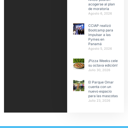
acogerse al plan
de moratoria
Agosto 6, 2026
CCIAP realizó
Bootcamp para
impulsar a las
Pymes en
Panamá
Agosto 5, 2026
¡Pizza Weeks celebra
su octava edición!
Julio 30, 2026
El Parque Omar
cuenta con un
nuevo espacio
para las mascotas
Julio 23, 2026