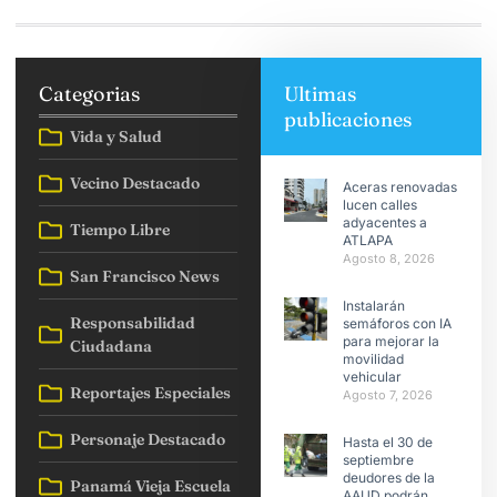
Categorias
Ultimas
publicaciones
Vida y Salud
Vecino Destacado
Aceras renovadas
lucen calles
adyacentes a
Tiempo Libre
ATLAPA
Agosto 8, 2026
San Francisco News
Instalarán
Responsabilidad
semáforos con IA
para mejorar la
Ciudadana
movilidad
vehicular
Reportajes Especiales
Agosto 7, 2026
Personaje Destacado
Hasta el 30 de
septiembre
deudores de la
Panamá Vieja Escuela
AAUD podrán