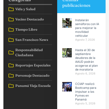
publicaciones
Vida y Salud
Vecino Destacado
Instalarán
semáforos con IA
para mejorar la
Tiempo Libre
movilidad
vehicular
San Francisco News
Agosto 7, 2026
Responsabilidad
Hasta el 30 de
septiembre
Ciudadana
deudores de la
AAUD podrán
Reportajes Especiales
acogerse al plan
de moratoria
Agosto 6, 2026
Personaje Destacado
CCIAP realizó
Panamá Vieja Escuela
Bootcamp para
impulsar a las
Pymes en
Panamá
Agosto 5, 2026