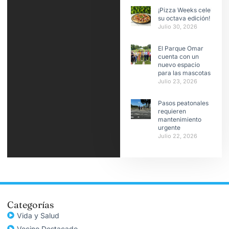
¡Pizza Weeks celebra
su octava edición!
Julio 30, 2026
El Parque Omar
cuenta con un
nuevo espacio
para las mascotas
Julio 23, 2026
Pasos peatonales
requieren
mantenimiento
urgente
Julio 22, 2026
Categorías
Vida y Salud
Vecino Destacado