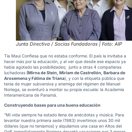
Junta Directiva / Socias Fundadoras | Foto: AIP
Tía Maui Confiesa que no estaba conforme. El país la invitaba a
hacer más por la educación, y al ver que desde ese espacio ya
había agotado las posibilidades; junto a otras 4 compañeras
luchadoras
(Mirna de Stein, Miriam de Castrellón, Barbara de
Arosemena y Fátima de Triana
), y con la etiqueta pública que
tenía de mujer subversiva y enemiga del régimen de Manuel
Noriega, se aventuró a montar su propia escuela: la Academia
Interamericana de Panamá.
Construyendo bases para una buena educación
“Mi vida siempre ha estado llena de anécdotas y música. Para
levantar nuestra primera sede (1983) invertimos unos 30 mil
dólares (que no teníamos) y alquilamos una casa en Altos del
Golf. Inmediatamente Noriega decretó vacaciones por 3 meses