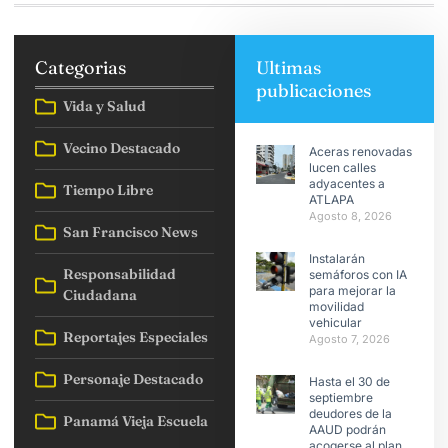
Categorias
Ultimas
publicaciones
Vida y Salud
Vecino Destacado
Aceras renovadas
lucen calles
adyacentes a
Tiempo Libre
ATLAPA
Agosto 8, 2026
San Francisco News
Instalarán
Responsabilidad
semáforos con IA
para mejorar la
Ciudadana
movilidad
vehicular
Reportajes Especiales
Agosto 7, 2026
Personaje Destacado
Hasta el 30 de
septiembre
deudores de la
Panamá Vieja Escuela
AAUD podrán
acogerse al plan