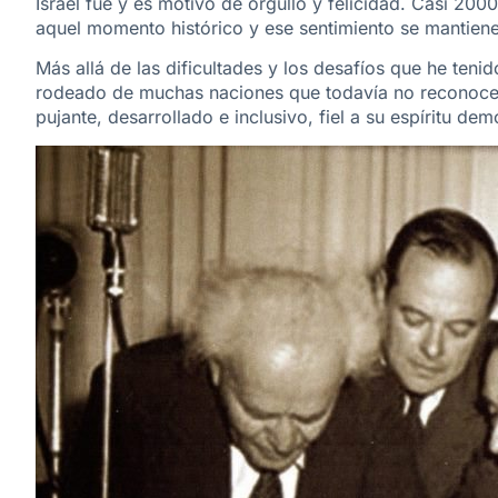
Israel fue y es motivo de orgullo y felicidad. Casi 2000
aquel momento histórico y ese sentimiento se mantiene 
Más allá de las dificultades y los desafíos que he ten
rodeado de muchas naciones que todavía no reconocen l
pujante, desarrollado e inclusivo, fiel a su espíritu dem