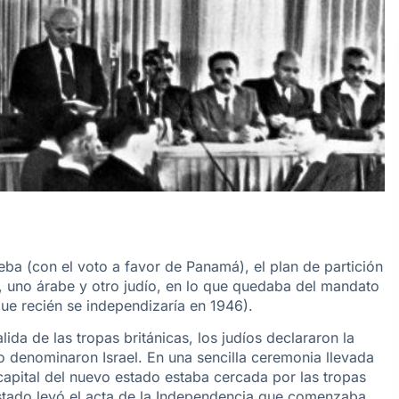
ba (con el voto a favor de Panamá), el plan de partición
s, uno árabe y otro judío, en lo que quedaba del mandato
ue recién se independizaría en 1946).
ida de las tropas británicas, los judíos declararon la
 denominaron Israel. En una sencilla ceremonia llevada
capital del nuevo estado estaba cercada por las tropas
estado leyó el acta de la Independencia que comenzaba