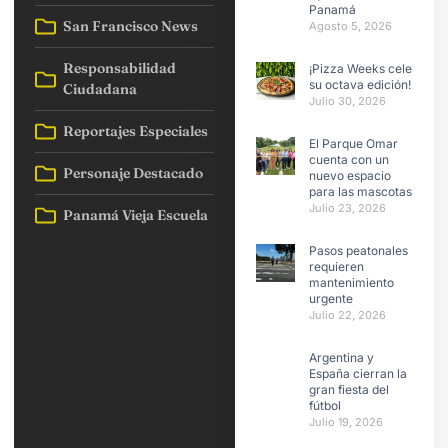
Panamá
San Francisco News
Agosto 5, 2026
Responsabilidad
¡Pizza Weeks celebra
su octava edición!
Ciudadana
Julio 30, 2026
Reportajes Especiales
El Parque Omar
cuenta con un
Personaje Destacado
nuevo espacio
para las mascotas
Julio 23, 2026
Panamá Vieja Escuela
Pasos peatonales
requieren
mantenimiento
urgente
Julio 22, 2026
Argentina y
España cierran la
gran fiesta del
fútbol
Julio 19, 2026