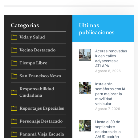
Categorias
Ultimas
publicaciones
Vida y Salud
Vecino Destacado
Aceras renovadas
lucen calles
adyacentes a
Tiempo Libre
ATLAPA
Agosto 8, 2026
San Francisco News
Instalarán
Responsabilidad
semáforos con IA
para mejorar la
Ciudadana
movilidad
vehicular
Reportajes Especiales
Agosto 7, 2026
Personaje Destacado
Hasta el 30 de
septiembre
deudores de la
Panamá Vieja Escuela
AAUD podrán