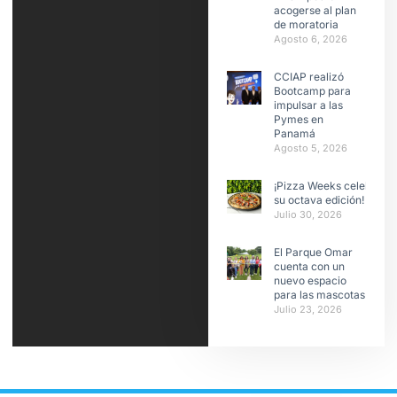
acogerse al plan
de moratoria
Agosto 6, 2026
CCIAP realizó
Bootcamp para
impulsar a las
Pymes en
Panamá
Agosto 5, 2026
¡Pizza Weeks celebra
su octava edición!
Julio 30, 2026
El Parque Omar
cuenta con un
nuevo espacio
para las mascotas
Julio 23, 2026