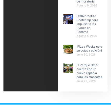
de moratoria
Agosto 6, 2026
CCIAP realizó
Bootcamp para
impulsar a las
Pymes en
Panamá
Agosto 5, 2026
¡Pizza Weeks celebra
su octava edición!
Julio 30, 2026
El Parque Omar
cuenta con un
nuevo espacio
para las mascotas
Julio 23, 2026