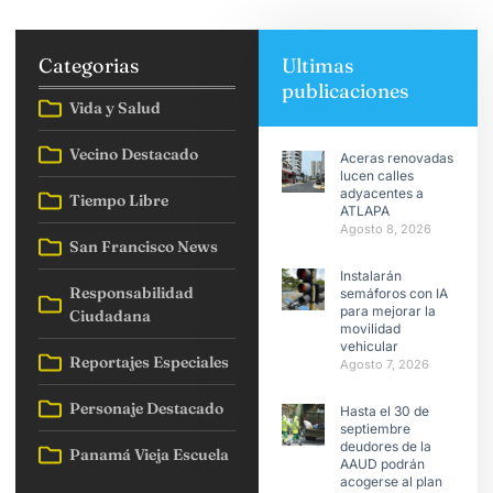
Categorias
Ultimas
publicaciones
Vida y Salud
Vecino Destacado
Aceras renovadas
lucen calles
adyacentes a
Tiempo Libre
ATLAPA
Agosto 8, 2026
San Francisco News
Instalarán
Responsabilidad
semáforos con IA
para mejorar la
Ciudadana
movilidad
vehicular
Reportajes Especiales
Agosto 7, 2026
Personaje Destacado
Hasta el 30 de
septiembre
deudores de la
Panamá Vieja Escuela
AAUD podrán
acogerse al plan