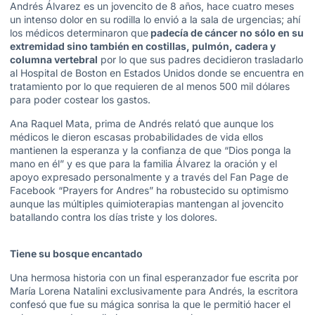
Andrés Álvarez es un jovencito de 8 años, hace cuatro meses
un intenso dolor en su rodilla lo envió a la sala de urgencias; ahí
los médicos determinaron que
padecía de cáncer no sólo en su
extremidad sino también en costillas, pulmón, cadera y
columna vertebral
por lo que sus padres decidieron trasladarlo
al Hospital de Boston en Estados Unidos donde se encuentra en
tratamiento por lo que requieren de al menos 500 mil dólares
para poder costear los gastos.
Ana Raquel Mata, prima de Andrés relató que aunque los
médicos le dieron escasas probabilidades de vida ellos
mantienen la esperanza y la confianza de que “Dios ponga la
mano en él” y es que para la familia Álvarez la oración y el
apoyo expresado personalmente y a través del Fan Page de
Facebook
“Prayers for Andres”
ha robustecido su optimismo
aunque las múltiples quimioterapias mantengan al jovencito
batallando contra los días triste y los dolores.
Tiene su bosque encantado
Una hermosa historia con un final esperanzador fue escrita por
María Lorena Natalini exclusivamente para Andrés, la escritora
confesó que fue su mágica sonrisa la que le permitió hacer el