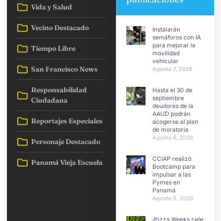
Vida y Salud
Vecino Destacado
Instalarán
semáforos con IA
para mejorar la
Tiempo Libre
movilidad
vehicular
San Francisco News
Agosto 7, 2026
Responsabilidad
Hasta el 30 de
septiembre
Ciudadana
deudores de la
AAUD podrán
Reportajes Especiales
acogerse al plan
de moratoria
Agosto 6, 2026
Personaje Destacado
CCIAP realizó
Panamá Vieja Escuela
Bootcamp para
impulsar a las
Pymes en
Panamá
Agosto 5, 2026
¡Pizza Weeks celebra