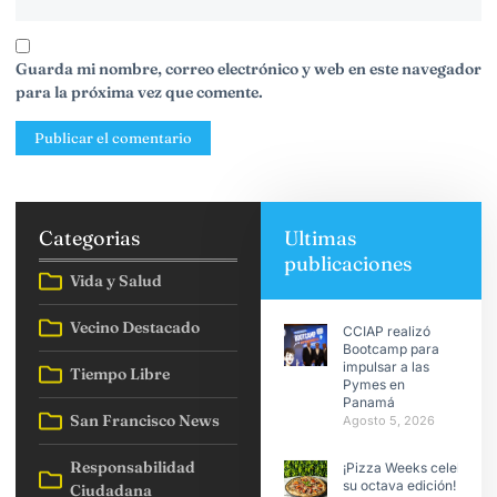
Guarda mi nombre, correo electrónico y web en este navegador
para la próxima vez que comente.
Categorias
Ultimas
publicaciones
Vida y Salud
Vecino Destacado
CCIAP realizó
Bootcamp para
impulsar a las
Tiempo Libre
Pymes en
Panamá
San Francisco News
Agosto 5, 2026
Responsabilidad
¡Pizza Weeks celebra
su octava edición!
Ciudadana