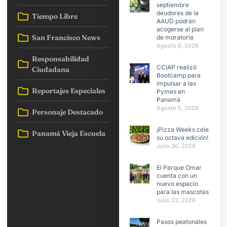
septiembre
deudores de la
Tiempo Libre
AAUD podrán
acogerse al plan
San Francisco News
de moratoria
Agosto 6, 2026
Responsabilidad
CCIAP realizó
Ciudadana
Bootcamp para
impulsar a las
Reportajes Especiales
Pymes en
Panamá
Agosto 5, 2026
Personaje Destacado
¡Pizza Weeks celebra
Panamá Vieja Escuela
su octava edición!
Julio 30, 2026
El Parque Omar
cuenta con un
nuevo espacio
para las mascotas
Julio 23, 2026
Pasos peatonales