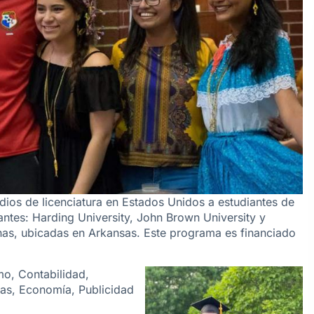
dios de licenciatura en Estados Unidos a estudiantes de
antes: Harding University,
John Brown University
y
anas, ubicadas en Arkansas. Este programa es financiado
mo, Contabilidad,
ías, Economía, Publicidad