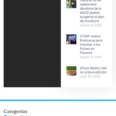
Hasta el 30 de
septiembre
deudores de la
AAUD podrán
acogerse al plan
de moratoria
Agosto 6, 2026
CCIAP realizó
Bootcamp para
impulsar a las
Pymes en
Panamá
Agosto 5, 2026
¡Pizza Weeks celebra
su octava edición!
Julio 30, 2026
Categorías