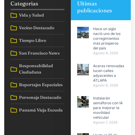
Categorias
Ultimas
publicaciones
Vida y Salud
Vecino Destacado
Hace un siglo
nació uno de los
corregimientos
Tiempo Libre
más prósperos
del país
San Francisco News
Agosto 9, 2026
Responsabilidad
Aceras renovadas
lucen calles
Ciudadana
adyacentes a
ATLAPA
Reportajes Especiales
Agosto 8, 2026
Personaje Destacado
Instalarán
semáforos con IA
para mejorar la
Panamá Vieja Escuela
movilidad
vehicular
Agosto 7, 2026