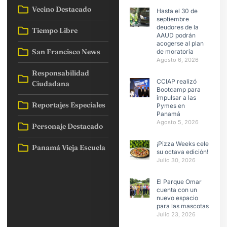
Vecino Destacado
Hasta el 30 de
septiembre
deudores de la
Tiempo Libre
AAUD podrán
acogerse al plan
San Francisco News
de moratoria
Agosto 6, 2026
Responsabilidad
CCIAP realizó
Ciudadana
Bootcamp para
impulsar a las
Reportajes Especiales
Pymes en
Panamá
Agosto 5, 2026
Personaje Destacado
¡Pizza Weeks celebra
Panamá Vieja Escuela
su octava edición!
Julio 30, 2026
El Parque Omar
cuenta con un
nuevo espacio
para las mascotas
Julio 23, 2026