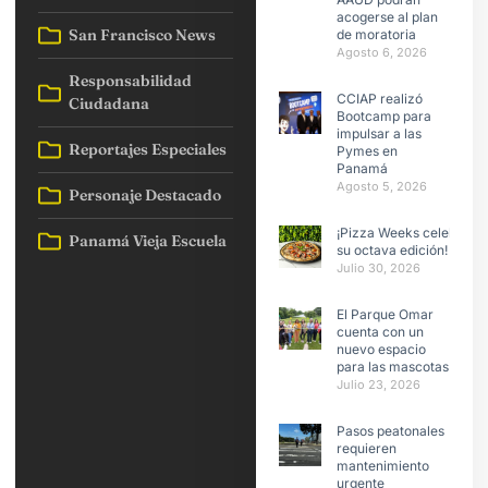
acogerse al plan
San Francisco News
de moratoria
Agosto 6, 2026
Responsabilidad
CCIAP realizó
Ciudadana
Bootcamp para
impulsar a las
Reportajes Especiales
Pymes en
Panamá
Agosto 5, 2026
Personaje Destacado
¡Pizza Weeks celebra
Panamá Vieja Escuela
su octava edición!
Julio 30, 2026
El Parque Omar
cuenta con un
nuevo espacio
para las mascotas
Julio 23, 2026
Pasos peatonales
requieren
mantenimiento
urgente