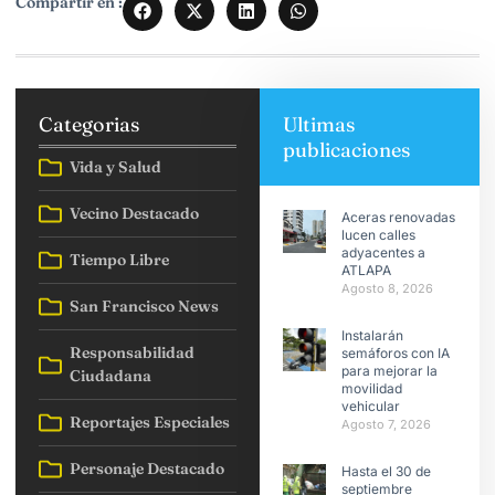
Compartir en :
Categorias
Ultimas
publicaciones
Vida y Salud
Vecino Destacado
Aceras renovadas
lucen calles
adyacentes a
Tiempo Libre
ATLAPA
Agosto 8, 2026
San Francisco News
Instalarán
Responsabilidad
semáforos con IA
para mejorar la
Ciudadana
movilidad
vehicular
Reportajes Especiales
Agosto 7, 2026
Personaje Destacado
Hasta el 30 de
septiembre