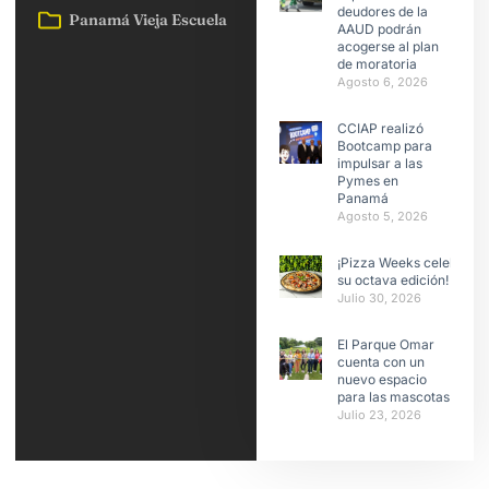
deudores de la
Panamá Vieja Escuela
AAUD podrán
acogerse al plan
de moratoria
Agosto 6, 2026
CCIAP realizó
Bootcamp para
impulsar a las
Pymes en
Panamá
Agosto 5, 2026
¡Pizza Weeks celebra
su octava edición!
Julio 30, 2026
El Parque Omar
cuenta con un
nuevo espacio
para las mascotas
Julio 23, 2026