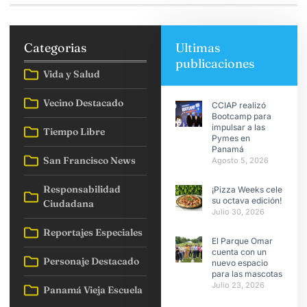
Categorias
Ultimas
publicaciones
Vida y Salud
Vecino Destacado
CCIAP realizó
Bootcamp para
impulsar a las
Tiempo Libre
Pymes en
Panamá
San Francisco News
Agosto 5, 2026
Responsabilidad
¡Pizza Weeks celebra
su octava edición!
Ciudadana
Julio 30, 2026
Reportajes Especiales
El Parque Omar
cuenta con un
Personaje Destacado
nuevo espacio
para las mascotas
Julio 23, 2026
Panamá Vieja Escuela