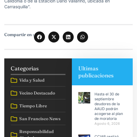
Calidonia o de la Estación Darío Vallarino, ubicada en
Carrasquilla”.
Compartir en :
Categorias
Ultimas
publicaciones
Vida y Salud
Vecino Destacado
Hasta el 30 de
septiembre
deudores de la
Tiempo Libre
AAUD podrán
acogerse al plan
San Francisco News
de moratoria
Agosto 6, 2026
Responsabilidad
CCIAP realizó