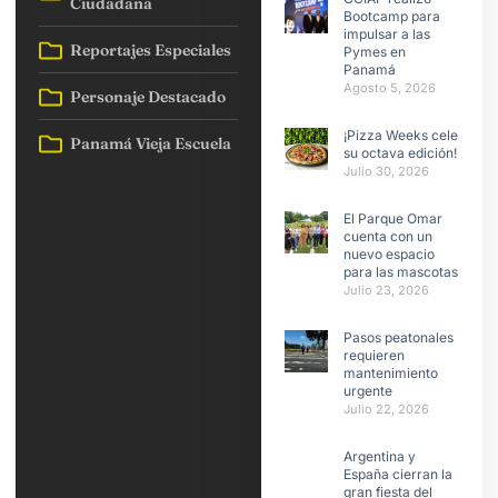
Ciudadana
Bootcamp para
impulsar a las
Reportajes Especiales
Pymes en
Panamá
Agosto 5, 2026
Personaje Destacado
¡Pizza Weeks celebra
Panamá Vieja Escuela
su octava edición!
Julio 30, 2026
El Parque Omar
cuenta con un
nuevo espacio
para las mascotas
Julio 23, 2026
Pasos peatonales
requieren
mantenimiento
urgente
Julio 22, 2026
Argentina y
España cierran la
gran fiesta del